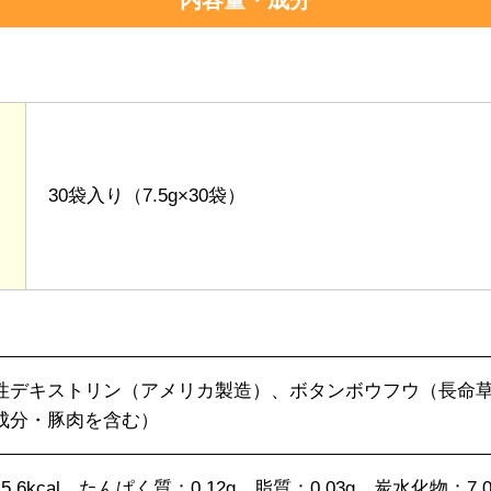
内容量・成分
30袋入り（7.5g×30袋）
性デキストリン（アメリカ製造）、ボタンボウフウ（長命
成分・豚肉を含む）
5.6kcal、たんぱく質：0.12g、脂質：0.03g、炭水化物：7