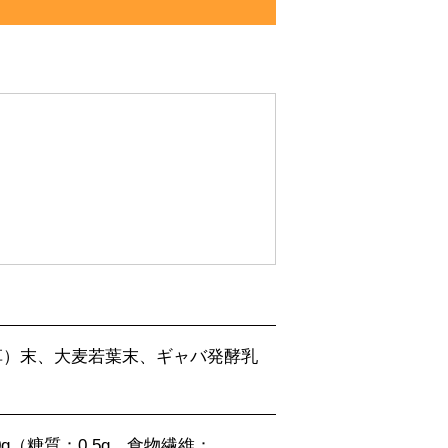
草）末、大麦若葉末、ギャバ発酵乳
.0g（糖質：0.5g、食物繊維：